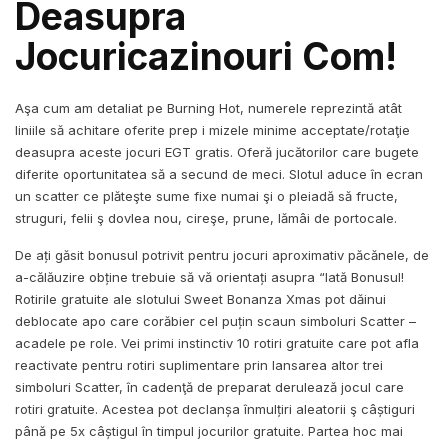
Deasupra
Jocuricazinouri Com!
Aşa cum am detaliat pe Burning Hot, numerele reprezintă atât
liniile să achitare oferite prep i mizele minime acceptate/rotaţie
deasupra aceste jocuri EGT gratis. Oferă jucătorilor care bugete
diferite oportunitatea să a secund de meci. Slotul aduce în ecran
un scatter ce plăteşte sume fixe numai şi o pleiadă să fructe,
struguri, felii ş dovlea nou, cireşe, prune, lămâi de portocale.
De ați găsit bonusul potrivit pentru jocuri aproximativ păcănele, de
a-călăuzire obține trebuie să vă orientați asupra “Iată Bonusul!
Rotirile gratuite ale slotului Sweet Bonanza Xmas pot dăinui
deblocate apo care corăbier cel puțin scaun simboluri Scatter –
acadele pe role. Vei primi instinctiv 10 rotiri gratuite care pot afla
reactivate pentru rotiri suplimentare prin lansarea altor trei
simboluri Scatter, în cadenţă de preparat derulează jocul care
rotiri gratuite. Acestea pot declanșa înmulțiri aleatorii ş câștiguri
până pe 5x câștigul în timpul jocurilor gratuite. Partea hoc mai