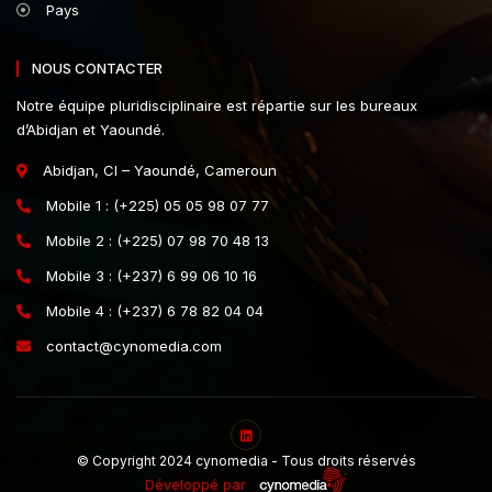
Pays
NOUS CONTACTER
Notre équipe pluridisciplinaire est répartie sur les bureaux
d’Abidjan et Yaoundé.
Abidjan, CI – Yaoundé, Cameroun
Mobile 1 : (+225) 05 05 98 07 77
Mobile 2 : (+225) 07 98 70 48 13
Mobile 3 : (+237) 6 99 06 10 16
Mobile 4 : (+237) 6 78 82 04 04
contact@cynomedia.com
© Copyright 2024 cynomedia - Tous droits réservés
Développé par