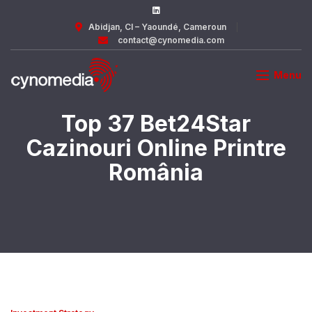
Abidjan, CI – Yaoundé, Cameroun
contact@cynomedia.com
Menu
Top 37 Bet24Star
Cazinouri Online Printre
România