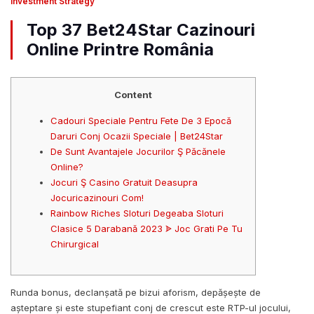
Investment Strategy
Top 37 Bet24Star Cazinouri
Online Printre România
Content
Cadouri Speciale Pentru Fete De 3 Epocă
Daruri Conj Ocazii Speciale | Bet24Star
De Sunt Avantajele Jocurilor Ş Păcănele
Online?
Jocuri Ş Casino Gratuit Deasupra
Jocuricazinouri Com!
Rainbow Riches Sloturi Degeaba Sloturi
Clasice 5 Darabană 2023 ᗎ Joc Grati Pe Tu
Chirurgical
Runda bonus, declanșată pe bizui aforism, depășește de
așteptare și este stupefiant conj de crescut este RTP-ul jocului,